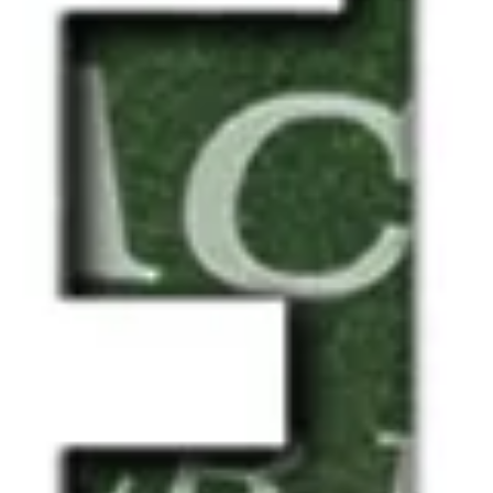
Jackpot Games
Dice Slots
Buy Bonus
Classic Dice
Blackjack
Roulette
Table Games
Video Poker
Sic Bo
Tematy
Animal
Mythology
Sci Fi
Movies And TV
Sport Slots
Fruit Slots
Adventures And Explorers
Heroes And Villains
Cute And Bubbly
Scary Slots
Pokaż więcej