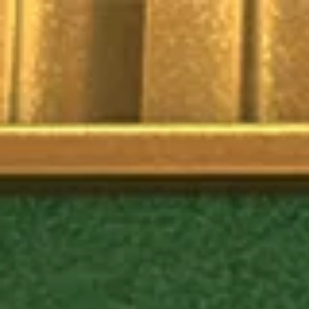
PL
PROMOS
TOURNAMENTS
XTRA PAYOUT
STARHUB
Zarejestruj się
Zaloguj się
GRY
Promo
Xtra Payout
STARHUB