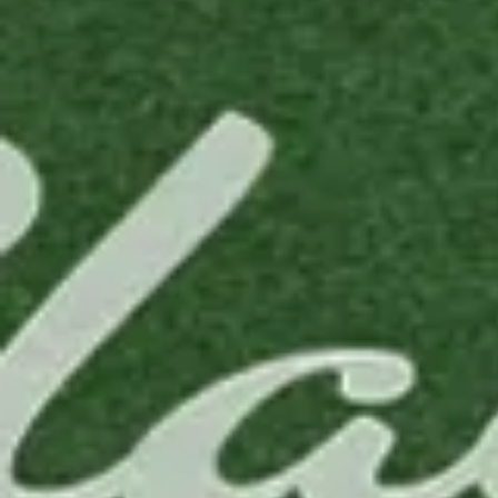
American Blackjack
Zaloguj się i graj na prawdziwe pieniądze
Zaloguj się
lub
Graj za darmo
Nie masz konta?
Dołącz teraz