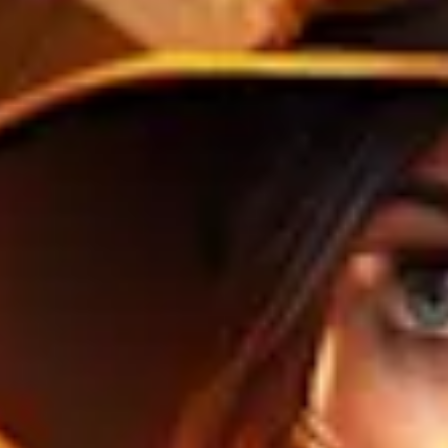
April Fury And The Chamber
Of Scarabs ™
Zaloguj się i graj na prawdziwe pieniądze
Zaloguj się
lub
Graj za darmo