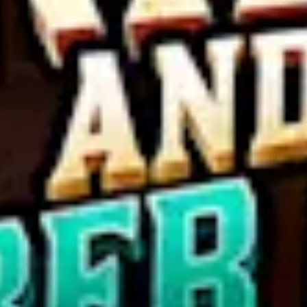
Warunki świadczenia usług
Oświadczenie o prywatności
deklaracja dotycząca plików typu cookie
Wybierz język
:
EN
FR
NL
RO
TR
BG
PL
RU
IT
DE
ES
TH
ZH
UK