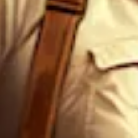
Pokaż więcej
Dostawcy
Amusnet
BetMan
PragmaticPlay
EGT Digital
Greentube
BetSoft
Endorphina
Gaming1
WorldMatch
Evolution
Pokaż więcej