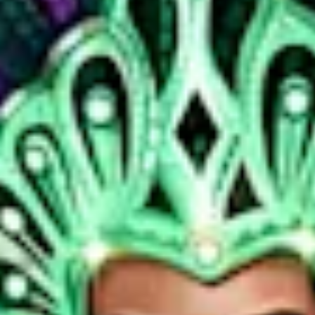
Dostawcy
Amusnet
BetMan
PragmaticPlay
EGT Digital
Greentube
BetSoft
Endorphina
Gaming1
WorldMatch
Evolution
Pokaż więcej