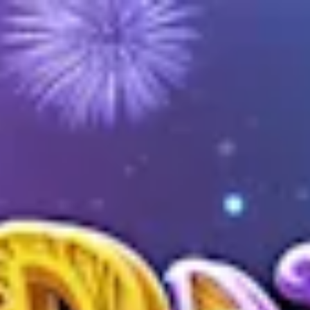
PL
PROMOS
TOURNAMENTS
XTRA PAYOUT
STARHUB
Zarejestruj się
Zaloguj się
GRY
Promo
Xtra Payout
STARHUB