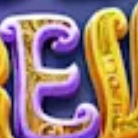
Informacje
WSZYSTKIE GRY
TURNIEJE
PROMOS
LOCATIONS
HELP
Kategorie