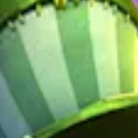
Charms & Treasures
Zaloguj się i graj na prawdziwe pieniądze
Zaloguj się
lub
Graj za darmo
Nie masz konta?
Dołącz teraz