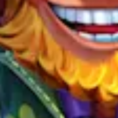
Jackpot Games
Dice Slots
Buy Bonus
Classic Dice
Blackjack
Roulette
Table Games
Video Poker
Sic Bo
Tematy
Animal
Mythology
Sci Fi
Movies And TV
Sport Slots
Fruit Slots
Adventures And Explorers
Heroes And Villains
Cute And Bubbly
Scary Slots
Pokaż więcej