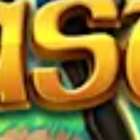
Warunki świadczenia usług
Oświadczenie o prywatności
deklaracja dotycząca plików typu cookie
Wybierz język
:
EN
FR
NL
RO
TR
BG
PL
RU
IT
DE
ES
TH
ZH
UK