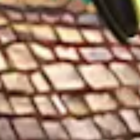
Gambling can be addictive. Stop in time! More info
at
www.stopoptijd.be
-
www.arretezvousatemps.be
This website is operated by BVBA Ramses whose registered office