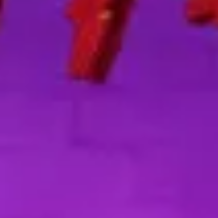
Gambling can be addictive. Stop in time! More info
at
www.stopoptijd.be
-
www.arretezvousatemps.be
This website is operated by BVBA Ramses whose registered office