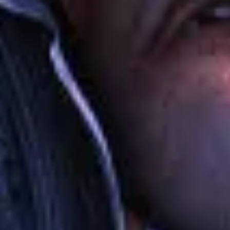
Jackpot Games
Dice Slots
Buy Bonus
Classic Dice
Blackjack
Roulette
Table Games
Video Poker
Sic Bo
Tematy
Animal
Mythology
Sci Fi
Movies And TV
Sport Slots
Fruit Slots
Adventures And Explorers
Heroes And Villains
Cute And Bubbly
Scary Slots
Pokaż więcej