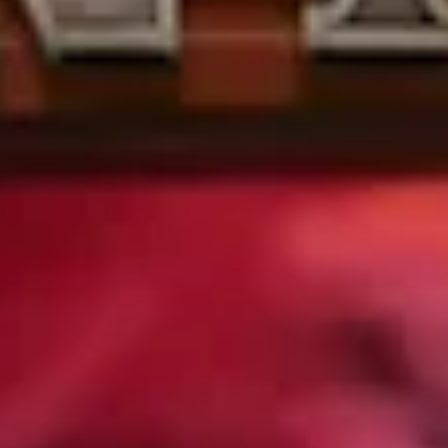
Gambling can be addictive. Stop in time! More info
at
www.stopoptijd.be
-
www.arretezvousatemps.be
This website is operated by BVBA Ramses whose registered office