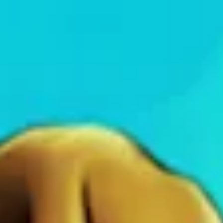
PL
PROMOS
TOURNAMENTS
XTRA PAYOUT
STARHUB
Zarejestruj się
Zaloguj się
GRY
Promo
Xtra Payout
STARHUB