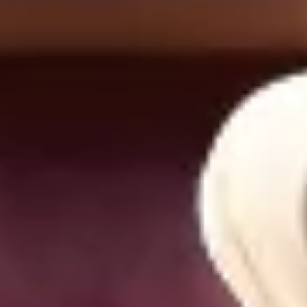
Mamma Mia 2™
Zaloguj się i graj na prawdziwe pieniądze
Zaloguj się
lub
Graj za darmo
Nie masz konta?
Dołącz teraz