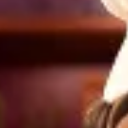
Informacje
WSZYSTKIE GRY
TURNIEJE
PROMOS
LOCATIONS
HELP
Kategorie