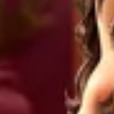
Jackpot Games
Dice Slots
Buy Bonus
Classic Dice
Blackjack
Roulette
Table Games
Video Poker
Sic Bo
Tematy
Animal
Mythology
Sci Fi
Movies And TV
Sport Slots
Fruit Slots
Adventures And Explorers
Heroes And Villains
Cute And Bubbly
Scary Slots
Pokaż więcej