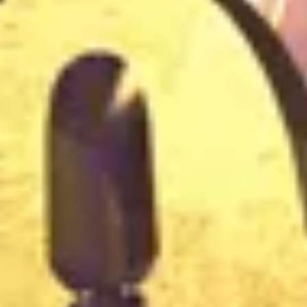
Jackpot Games
Dice Slots
Buy Bonus
Classic Dice
Blackjack
Roulette
Table Games
Video Poker
Sic Bo
Tematy
Animal
Mythology
Sci Fi
Movies And TV
Sport Slots
Fruit Slots
Adventures And Explorers
Heroes And Villains
Cute And Bubbly
Scary Slots
Pokaż więcej