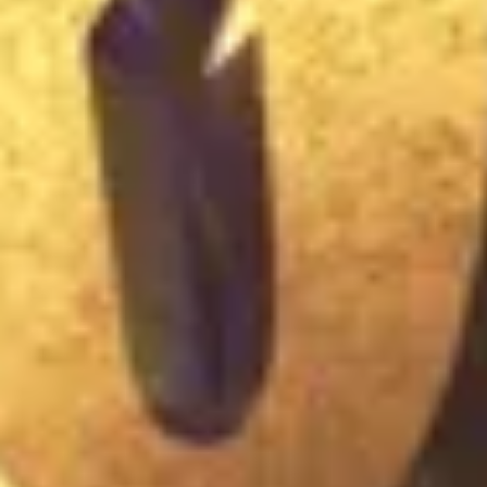
Dostawcy
Amusnet
BetMan
PragmaticPlay
EGT Digital
Greentube
BetSoft
Endorphina
Gaming1
WorldMatch
Evolution
Pokaż więcej