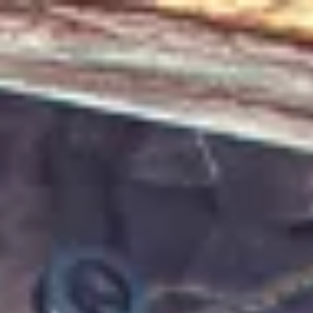
PL
PROMOS
TOURNAMENTS
XTRA PAYOUT
STARHUB
Zarejestruj się
Zaloguj się
GRY
Promo
Xtra Payout
STARHUB