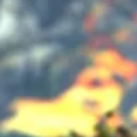
Informacje
WSZYSTKIE GRY
TURNIEJE
PROMOS
LOCATIONS
HELP
Kategorie