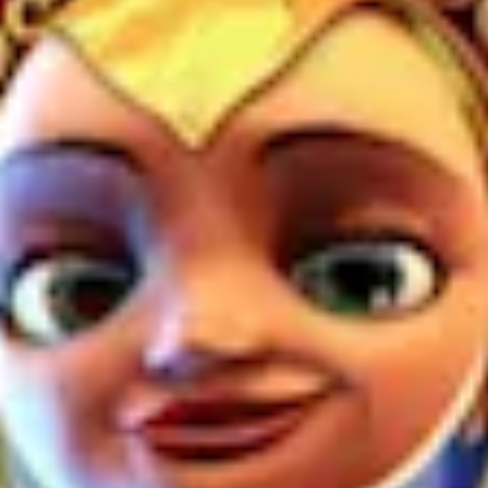
Jackpot Games
Dice Slots
Buy Bonus
Classic Dice
Blackjack
Roulette
Table Games
Video Poker
Sic Bo
Tematy
Animal
Mythology
Sci Fi
Movies And TV
Sport Slots
Fruit Slots
Adventures And Explorers
Heroes And Villains
Cute And Bubbly
Scary Slots
Pokaż więcej