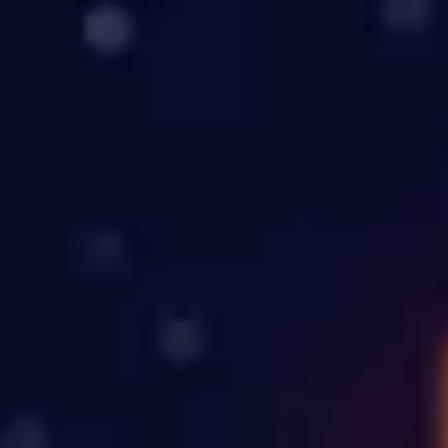
PL
PROMOS
TOURNAMENTS
XTRA PAYOUT
STARHUB
Zarejestruj się
Zaloguj się
GRY
Promo
Xtra Payout
STARHUB