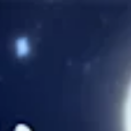
PL
PROMOS
TOURNAMENTS
XTRA PAYOUT
STARHUB
Zarejestruj się
Zaloguj się
GRY
Promo
Xtra Payout
STARHUB