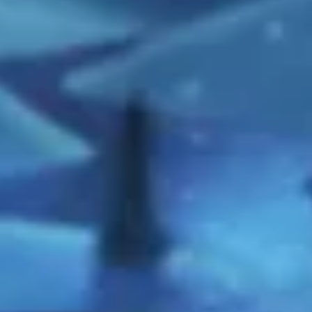
Warunki świadczenia usług
Oświadczenie o prywatności
deklaracja dotycząca plików typu cookie
Wybierz język
:
EN
FR
NL
RO
TR
BG
PL
RU
IT
DE
ES
TH
ZH
UK