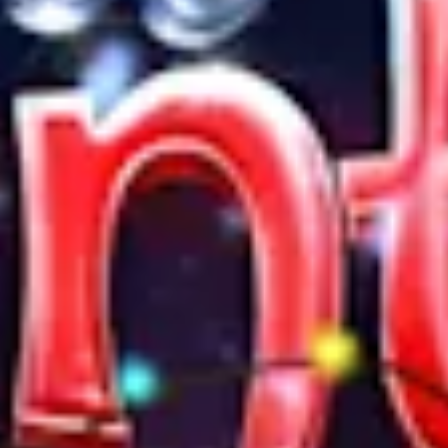
Informacje
WSZYSTKIE GRY
TURNIEJE
PROMOS
LOCATIONS
HELP
Kategorie