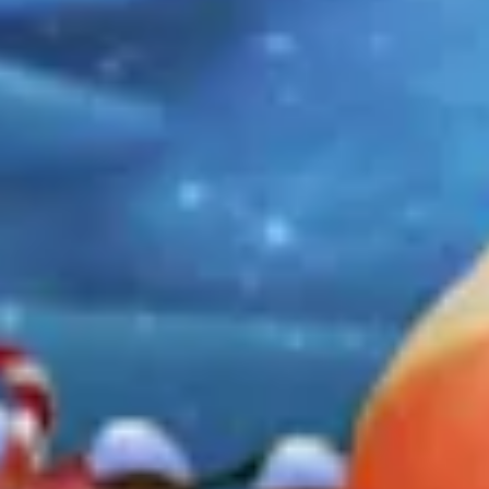
Gambling can be addictive. Stop in time! More info
at
www.stopoptijd.be
-
www.arretezvousatemps.be
This website is operated by BVBA Ramses whose registered office