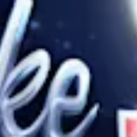
Take Santa’s Shop
Zaloguj się i graj na prawdziwe pieniądze
Zaloguj się
lub
Graj za darmo
Nie masz konta?
Dołącz teraz