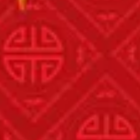
Gambling can be addictive. Stop in time! More info
at
www.stopoptijd.be
-
www.arretezvousatemps.be
This website is operated by BVBA Ramses whose registered office