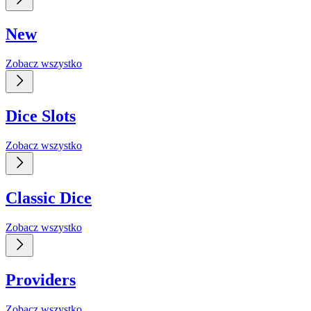
New
Zobacz wszystko
Dice Slots
Zobacz wszystko
Classic Dice
Zobacz wszystko
Providers
Zobacz wszystko