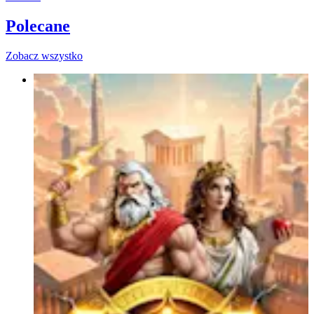
Polecane
Zobacz wszystko
Wyróżnione