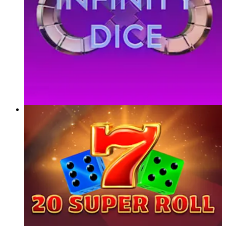
Wyróżnione