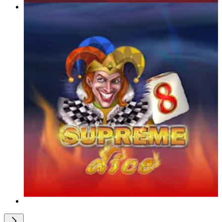
Jackpoty