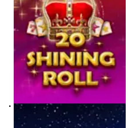
Ekskluzywne