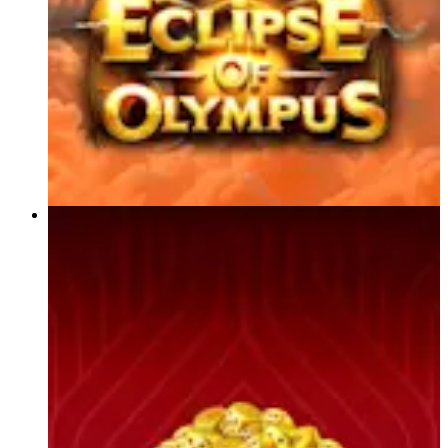
Wyróżnione