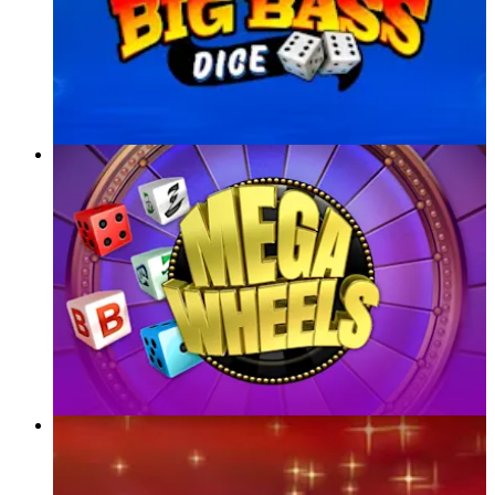
Wyróżnione
Wyróżnione