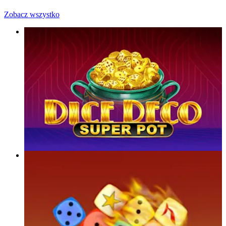
Zobacz wszystko
Wyróżnione
Wyróżnione