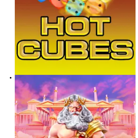
Wyróżnione