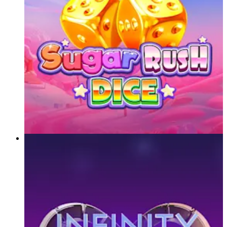
Wyróżnione