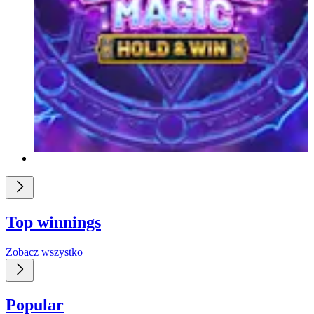
Top winnings
Zobacz wszystko
Popular