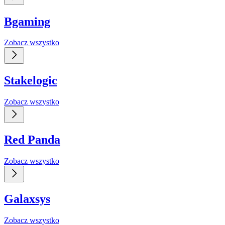
Bgaming
Zobacz wszystko
Stakelogic
Zobacz wszystko
Red Panda
Zobacz wszystko
Galaxsys
Zobacz wszystko