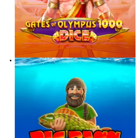
Wyróżnione