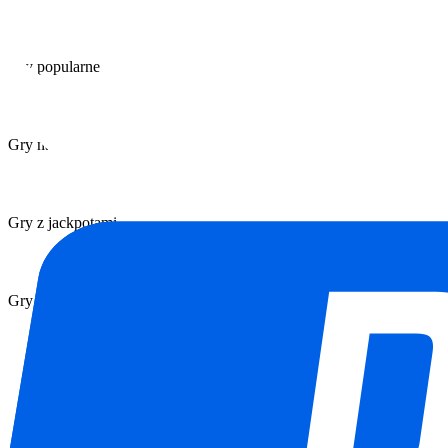
Gry popularne
Gry na żywo
Gry z jackpotami
Gry na wyłączność