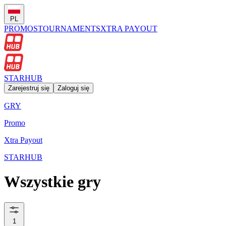
PL
PROMOS
TOURNAMENTS
XTRA PAYOUT
STARHUB
Zarejestruj się
Zaloguj się
GRY
Promo
Xtra Payout
STARHUB
Wszystkie gry
1