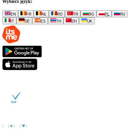
Wybierz język
:
EN
FR
NL
RO
TR
BG
PL
RU
IT
DE
ES
TH
ZH
UK