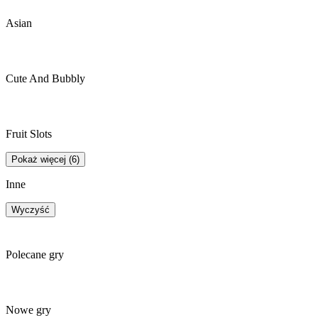
Asian
Cute And Bubbly
Fruit Slots
Pokaż więcej (6)
Inne
Wyczyść
Polecane gry
Nowe gry