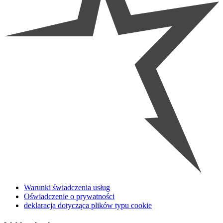
Warunki świadczenia usług
Oświadczenie o prywatności
deklaracja dotycząca plików typu cookie