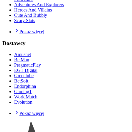
Adventures And Explorers
Heroes And Villains
Cute And Bubbly
Scary Slots
Pokaż więcej
Dostawcy
Amusnet
BetMan
PragmaticPlay
EGT Digital
Greentube
BetSoft
Endorphina
Gaming1
WorldMatch
Evolution
Pokaż więcej