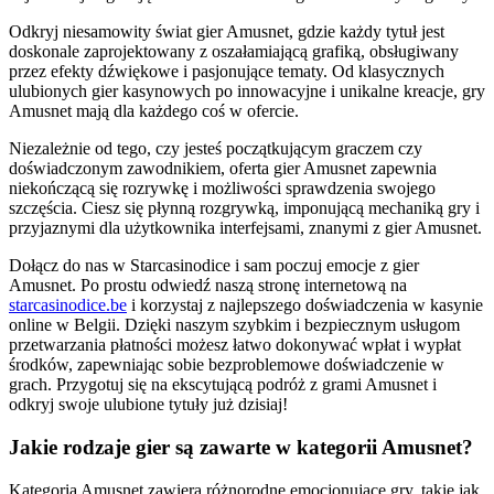
Odkryj niesamowity świat gier Amusnet, gdzie każdy tytuł jest
doskonale zaprojektowany z oszałamiającą grafiką, obsługiwany
przez efekty dźwiękowe i pasjonujące tematy. Od klasycznych
ulubionych gier kasynowych po innowacyjne i unikalne kreacje, gry
Amusnet mają dla każdego coś w ofercie.
Niezależnie od tego, czy jesteś początkującym graczem czy
doświadczonym zawodnikiem, oferta gier Amusnet zapewnia
niekończącą się rozrywkę i możliwości sprawdzenia swojego
szczęścia. Ciesz się płynną rozgrywką, imponującą mechaniką gry i
przyjaznymi dla użytkownika interfejsami, znanymi z gier Amusnet.
Dołącz do nas w Starcasinodice i sam poczuj emocje z gier
Amusnet. Po prostu odwiedź naszą stronę internetową na
starcasinodice.be
i korzystaj z najlepszego doświadczenia w kasynie
online w Belgii. Dzięki naszym szybkim i bezpiecznym usługom
przetwarzania płatności możesz łatwo dokonywać wpłat i wypłat
środków, zapewniając sobie bezproblemowe doświadczenie w
grach. Przygotuj się na ekscytującą podróż z grami Amusnet i
odkryj swoje ulubione tytuły już dzisiaj!
Jakie rodzaje gier są zawarte w kategorii Amusnet?
Kategoria Amusnet zawiera różnorodne emocjonujące gry, takie jak