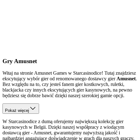
Gry Amusnet
Witaj na stronie Amusnet Games w Starcasinodice! Tutaj znajdziesz
ekscytujący wybór gier od renomowanego dostawcy gier
Amusnet
.
Bez względu na to, czy jesteś fanem gier kostkowych, ruletki,
blackjacka czy innych ekscytujących gier kasynowych, na pewno
będziesz się dobrze bawić dzięki naszej szerokiej gamie opcji.
Pokaż więcej
W Starcasinodice z dumą oferujemy największą kolekcję gier
kasynowych w Belgii. Dzięki naszej współpracy z wiodącym
dostawcą gier - Amusnet, gwarantujemy najwyższą jakość i
najbardziej angażujące doświadczenie w grach dla naszych graczy.