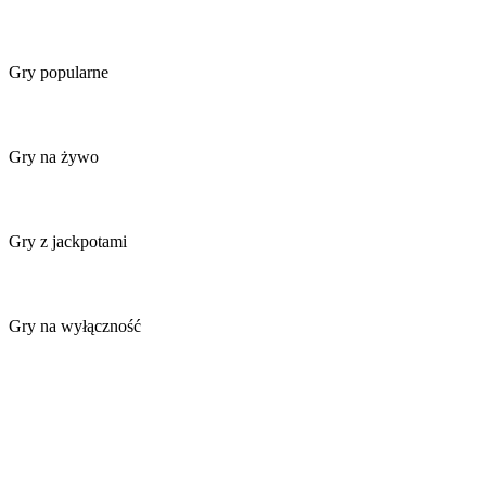
Gry popularne
Gry na żywo
Gry z jackpotami
Gry na wyłączność