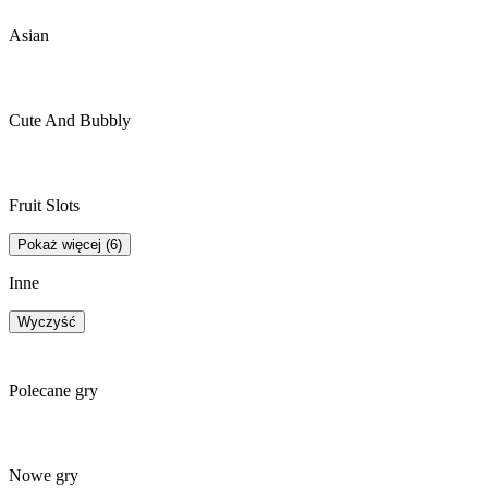
Asian
Cute And Bubbly
Fruit Slots
Pokaż więcej (6)
Inne
Wyczyść
Polecane gry
Nowe gry