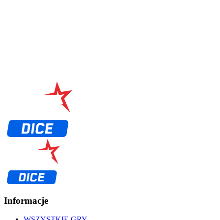
Informacje
WSZYSTKIE GRY