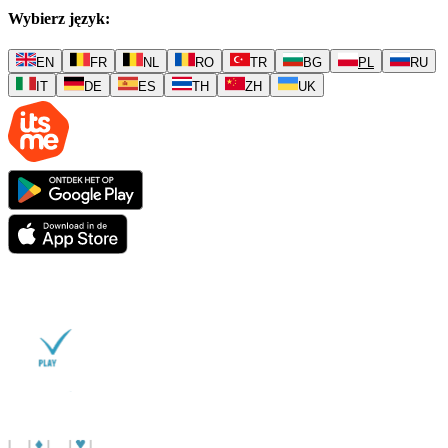
Wybierz język
:
EN
FR
NL
RO
TR
BG
PL
RU
IT
DE
ES
TH
ZH
UK