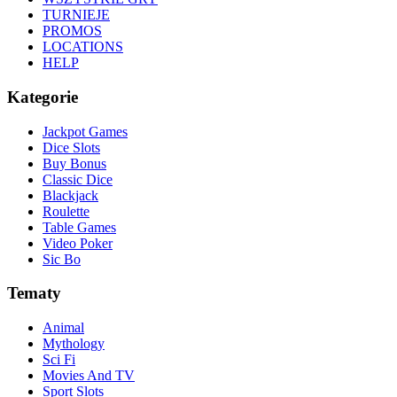
TURNIEJE
PROMOS
LOCATIONS
HELP
Kategorie
Jackpot Games
Dice Slots
Buy Bonus
Classic Dice
Blackjack
Roulette
Table Games
Video Poker
Sic Bo
Tematy
Animal
Mythology
Sci Fi
Movies And TV
Sport Slots