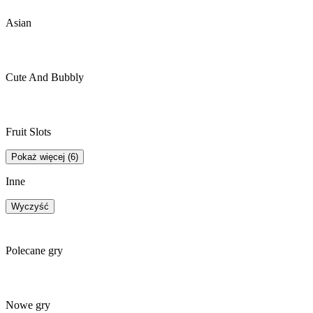
Asian
Cute And Bubbly
Fruit Slots
Pokaż więcej (6)
Inne
Wyczyść
Polecane gry
Nowe gry