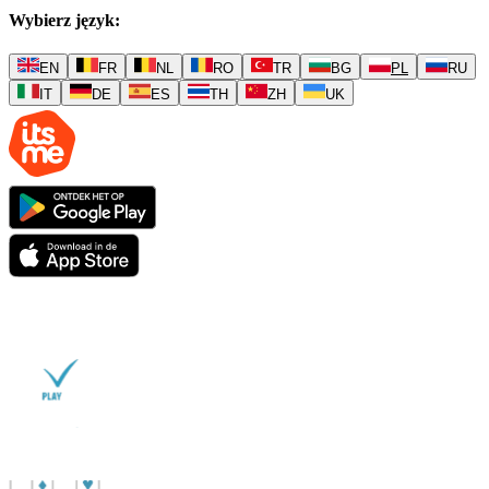
Wybierz język
:
EN
FR
NL
RO
TR
BG
PL
RU
IT
DE
ES
TH
ZH
UK