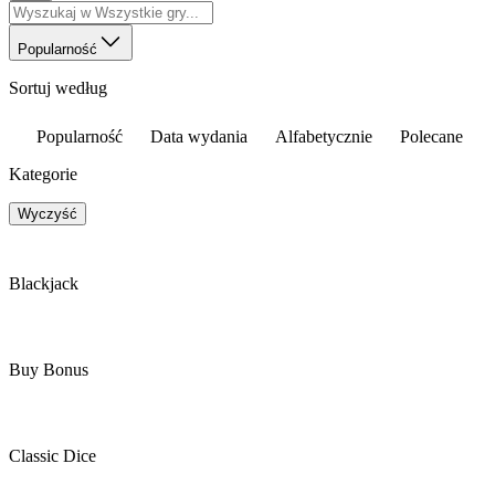
Popularność
Sortuj według
Popularność
Data wydania
Alfabetycznie
Polecane
Kategorie
Wyczyść
Blackjack
Buy Bonus
Classic Dice