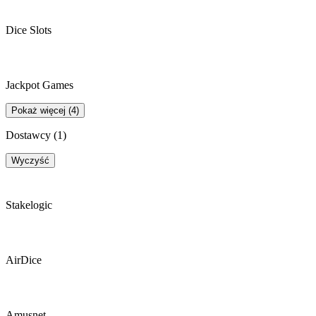
Dice Slots
Jackpot Games
Pokaż więcej (4)
Dostawcy
(
1
)
Wyczyść
Stakelogic
AirDice
Amusnet