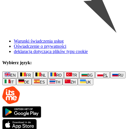
Warunki świadczenia usług
Oświadczenie o prywatności
deklaracja dotycząca plików typu cookie
Wybierz język
:
EN
FR
NL
RO
TR
BG
PL
RU
IT
DE
ES
TH
ZH
UK