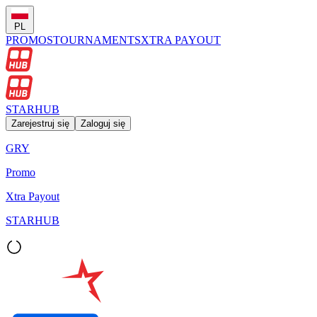
PL
PROMOS
TOURNAMENTS
XTRA PAYOUT
STARHUB
Zarejestruj się
Zaloguj się
GRY
Promo
Xtra Payout
STARHUB