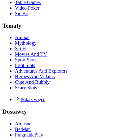
Table Games
Video Poker
Sic Bo
Tematy
Animal
Mythology
Sci Fi
Movies And TV
Sport Slots
Fruit Slots
Adventures And Explorers
Heroes And Villains
Cute And Bubbly
Scary Slots
Pokaż więcej
Dostawcy
Amusnet
BetMan
PragmaticPlay