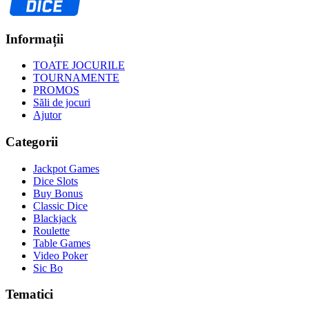
Informații
TOATE JOCURILE
TOURNAMENTE
PROMOS
Săli de jocuri
Ajutor
Categorii
Jackpot Games
Dice Slots
Buy Bonus
Classic Dice
Blackjack
Roulette
Table Games
Video Poker
Sic Bo
Tematici