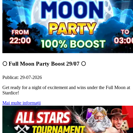
🌕 Full Moon Party Boost 29/07 🌕
Publicat
:
29-07-2026
Get ready for a night of excitement and wins under the Full Moon at
Stardice!
Mai multe informații