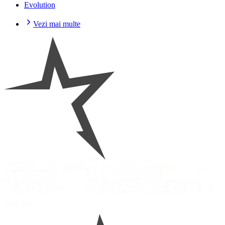
Evolution
Vezi mai multe