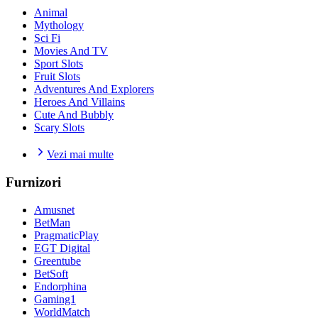
Animal
Mythology
Sci Fi
Movies And TV
Sport Slots
Fruit Slots
Adventures And Explorers
Heroes And Villains
Cute And Bubbly
Scary Slots
Vezi mai multe
Furnizori
Amusnet
BetMan
PragmaticPlay
EGT Digital
Greentube
BetSoft
Endorphina
Gaming1
WorldMatch