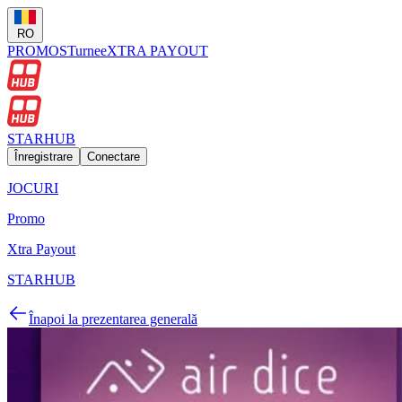
RO
PROMOS
Turnee
XTRA PAYOUT
STARHUB
Înregistrare
Conectare
JOCURI
Promo
Xtra Payout
STARHUB
Înapoi la prezentarea generală