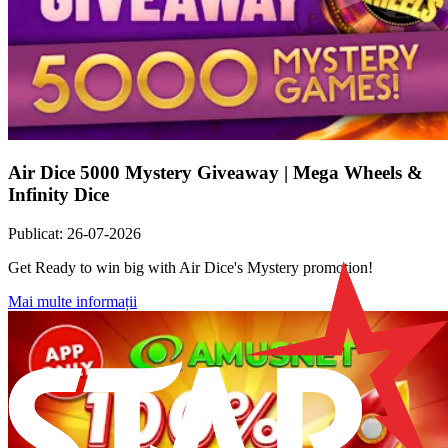
Air Dice 5000 Mystery Giveaway | Mega Wheels &
Infinity Dice
Publicat
:
26-07-2026
Get Ready to win big with Air Dice's Mystery promotion!
Mai multe informații