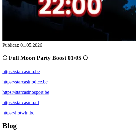
Publicat
:
01.05.2026
🌕 Full Moon Party Boost 01/05 🌕
https://starcasino.be
https://starcasinodice.be
https://starcasinosport.be
https://starcasino.nl
https://hotwin.be
Blog