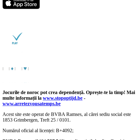
Jocurile de noroc pot crea dependență. Oprește-te la timp! Mai
multe informații la
www.stopoptijd.be
-
www.arretezvousatemps.be
Acest site este operat de BVBA Ramses, al cărei sediu social este
1853 Grimbergen, Treft 25 / 0101.
Numărul oficial al licenței: B+4092;