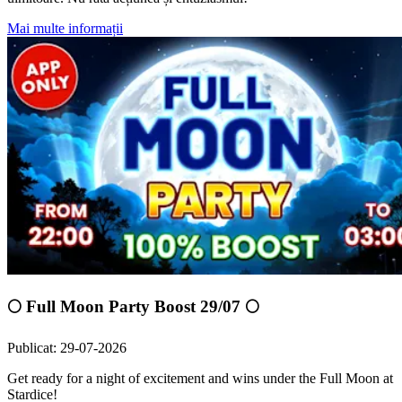
Mai multe informații
🌕 Full Moon Party Boost 29/07 🌕
Publicat
:
29-07-2026
Get ready for a night of excitement and wins under the Full Moon at
Stardice!