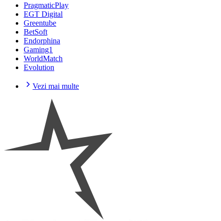
PragmaticPlay
EGT Digital
Greentube
BetSoft
Endorphina
Gaming1
WorldMatch
Evolution
Vezi mai multe