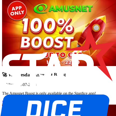
🚀 Wednesday Amusnet Boost
Publicat
:
22-07-2026
The Amusnet Boost is only available on the Stardice app!
Mai multe informații