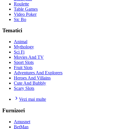
Roulette
Table Games
Video Poker
Sic Bo
Tematici
Animal
Mythology
Sci Fi
Movies And TV
Sport Slots
Fruit Slots
Adventures And Explorers
Heroes And Villains
Cute And Bubbly
Scary Slots
Vezi mai multe
Furnizori
Amusnet
BetMan