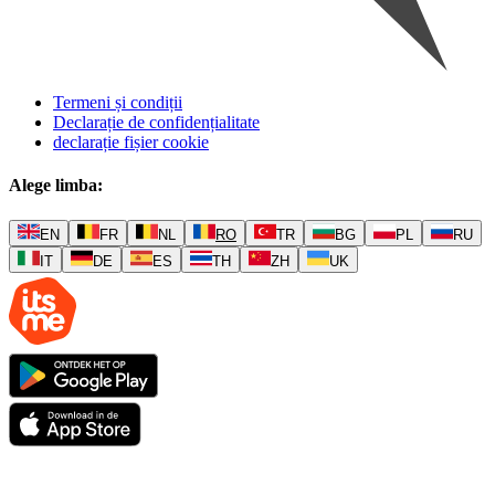
Termeni și condiții
Declarație de confidențialitate
declarație fișier cookie
Alege limba
:
EN
FR
NL
RO
TR
BG
PL
RU
IT
DE
ES
TH
ZH
UK