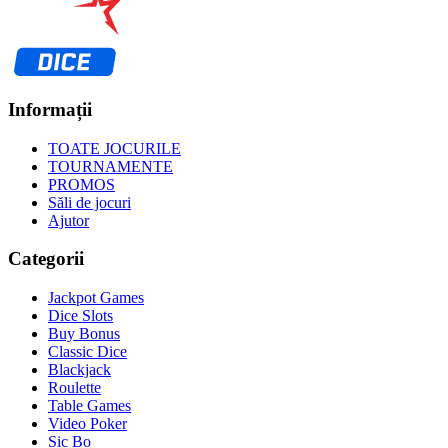
Informații
TOATE JOCURILE
TOURNAMENTE
PROMOS
Săli de jocuri
Ajutor
Categorii
Jackpot Games
Dice Slots
Buy Bonus
Classic Dice
Blackjack
Roulette
Table Games
Video Poker
Sic Bo