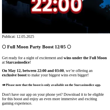
Publicat
:
12.05.2025
🌕 Full Moon Party Boost 12/05 🌕
Get ready for a night of excitement and
wins under the Full Moon
at
Starcasinodice
!
On May 12, between 22:00 and 03:00
, we’re offering an
exclusive boost
to make your biggest wins even bigger!
📣 Please note that the boost is only available on the Starcasinodice app.
Don't have our app on your phone yet? Download it to be eligible
for this boost and enjoy an even more immersive and exciting
gaming experience.