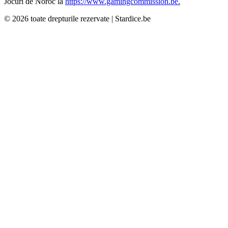
Jocuri de Noroc la
https://www.gamingcommission.be.
©
2026
toate drepturile rezervate
|
Stardice.be