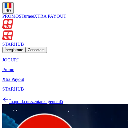
RO
PROMOS
Turnee
XTRA PAYOUT
STARHUB
Înregistrare
Conectare
JOCURI
Promo
Xtra Payout
STARHUB
Înapoi la prezentarea generală