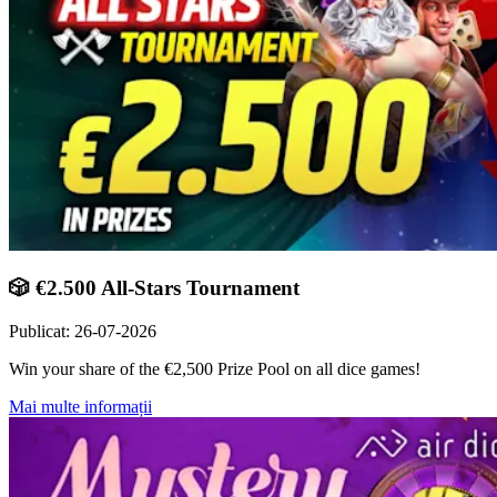
🎲 €2.500 All-Stars Tournament
Publicat
:
26-07-2026
Win your share of the €2,500 Prize Pool on all dice games!
Mai multe informații