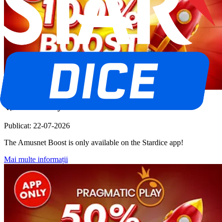
🚀 Wednesday Amusnet Boost
Publicat
:
22-07-2026
The Amusnet Boost is only available on the Stardice app!
Mai multe informații