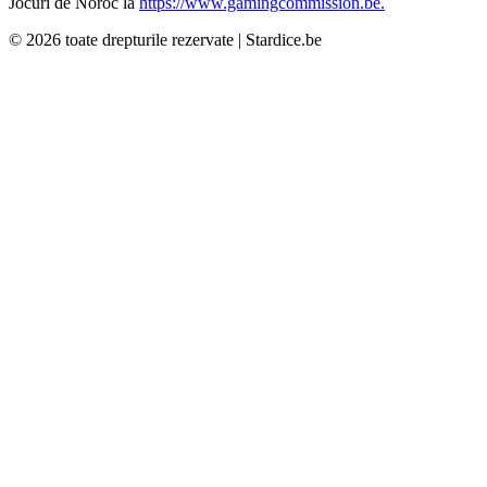
Jocuri de Noroc la
https://www.gamingcommission.be.
©
2026
toate drepturile rezervate
|
Stardice.be