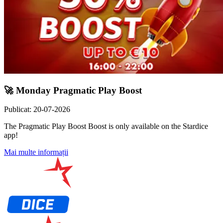
🚀 Monday Pragmatic Play Boost
Publicat
:
20-07-2026
The Pragmatic Play Boost Boost is only available on the Stardice
app!
Mai multe informații