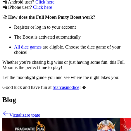
📲 Android user?
Click here
📲 iPhone user?
Click here
🚀
How does the Full Moon Party Boost work?
Register or log in to your account
The Boost is activated automatically
All dice games
are eligible. Choose the dice game of your
choice!
Whether you're chasing big wins or just having some fun, this Full
Moon is the perfect time to play!
Let the moonlight guide you and see where the night takes you!
Good luck and have fun at
Starcasinodice
! 🍀
Blog
Vizualizare toate