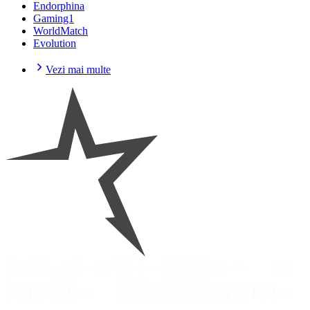
Endorphina
Gaming1
WorldMatch
Evolution
Vezi mai multe