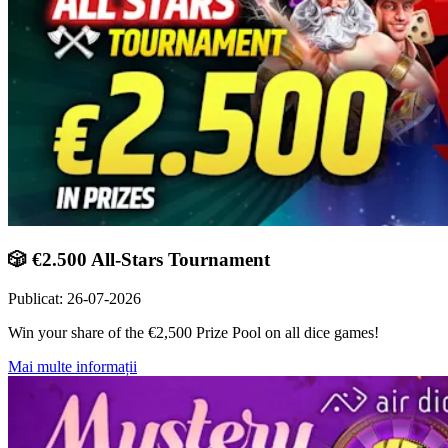
🎲 €2.500 All-Stars Tournament
Publicat
:
26-07-2026
Win your share of the €2,500 Prize Pool on all dice games!
Mai multe informații