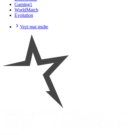
Gaming1
WorldMatch
Evolution
Vezi mai multe