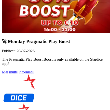
🚀 Monday Pragmatic Play Boost
Publicat
:
20-07-2026
The Pragmatic Play Boost Boost is only available on the Stardice
app!
Mai multe informații