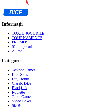
Informații
TOATE JOCURILE
TOURNAMENTE
PROMOS
Săli de jocuri
Ajutor
Categorii
Jackpot Games
Dice Slots
Buy Bonus
Classic Dice
Blackjack
Roulette
Table Games
Video Poker
Sic Bo