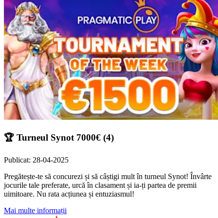
🏆 Turneul Synot 7000€ (4)
Publicat
:
28-04-2025
Pregătește-te să concurezi și să câștigi mult în turneul Synot! Învârte
jocurile tale preferate, urcă în clasament și ia-ți partea de premii
uimitoare. Nu rata acțiunea și entuziasmul!
Mai multe informații