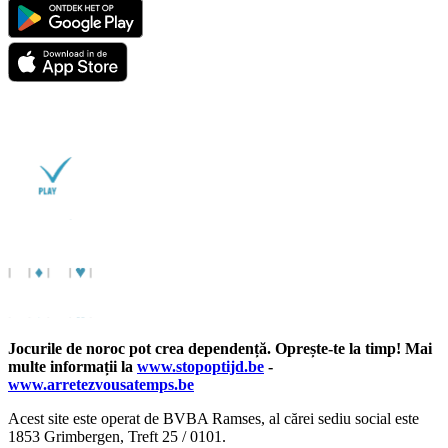
Jocurile de noroc pot crea dependență. Oprește-te la timp! Mai
multe informații la
www.stopoptijd.be
-
www.arretezvousatemps.be
Acest site este operat de BVBA Ramses, al cărei sediu social este
1853 Grimbergen, Treft 25 / 0101.