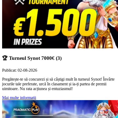
🏆 Turneul Synot 7000€ (3)
Publicat
:
02-08-2026
Pregătește-te să concurezi și să câștigi mult în turneul Synot! Învârte
jocurile tale preferate, urcă în clasament și ia-ți partea de premii
uimitoare. Nu rata acțiunea și entuziasmul!
Mai multe informații