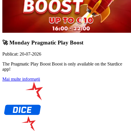
🚀 Monday Pragmatic Play Boost
Publicat
:
20-07-2026
The Pragmatic Play Boost Boost is only available on the Stardice
app!
Mai multe informații