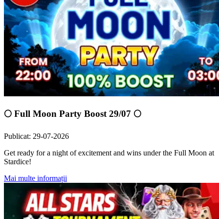
🌕 Full Moon Party Boost 29/07 🌕
Publicat
:
29-07-2026
Get ready for a night of excitement and wins under the Full Moon at
Stardice!
Mai multe informații