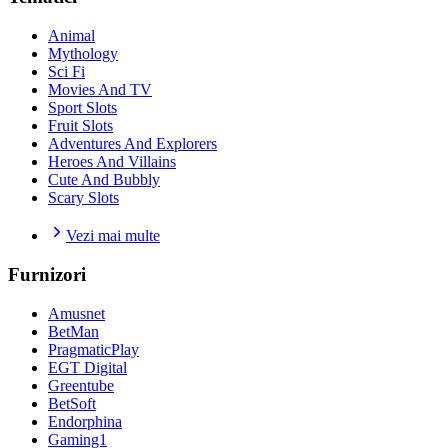
Animal
Mythology
Sci Fi
Movies And TV
Sport Slots
Fruit Slots
Adventures And Explorers
Heroes And Villains
Cute And Bubbly
Scary Slots
Vezi mai multe
Furnizori
Amusnet
BetMan
PragmaticPlay
EGT Digital
Greentube
BetSoft
Endorphina
Gaming1