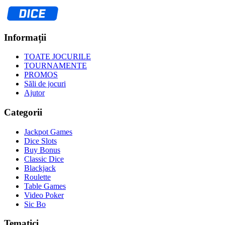
Informații
TOATE JOCURILE
TOURNAMENTE
PROMOS
Săli de jocuri
Ajutor
Categorii
Jackpot Games
Dice Slots
Buy Bonus
Classic Dice
Blackjack
Roulette
Table Games
Video Poker
Sic Bo
Tematici