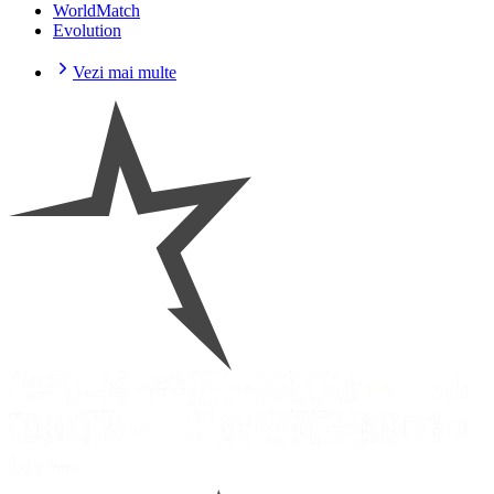
WorldMatch
Evolution
Vezi mai multe