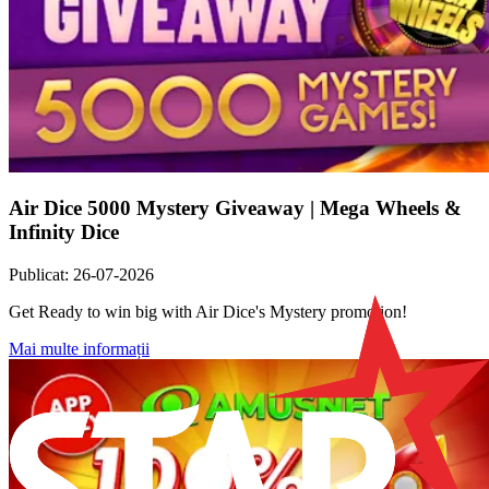
Air Dice 5000 Mystery Giveaway | Mega Wheels &
Infinity Dice
Publicat
:
26-07-2026
Get Ready to win big with Air Dice's Mystery promotion!
Mai multe informații