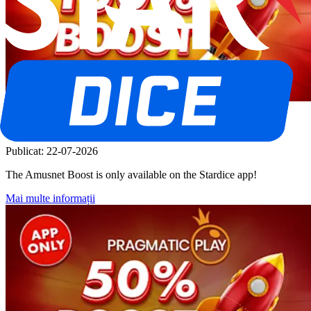
🚀 Wednesday Amusnet Boost
Publicat
:
22-07-2026
The Amusnet Boost is only available on the Stardice app!
Mai multe informații