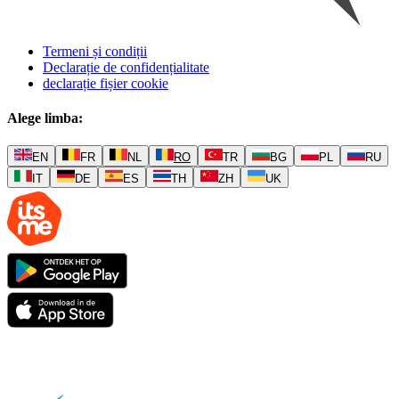
Termeni și condiții
Declarație de confidențialitate
declarație fișier cookie
Alege limba
:
EN
FR
NL
RO
TR
BG
PL
RU
IT
DE
ES
TH
ZH
UK