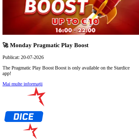
🚀 Monday Pragmatic Play Boost
Publicat
:
20-07-2026
The Pragmatic Play Boost Boost is only available on the Stardice
app!
Mai multe informații