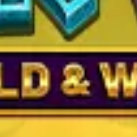
Jocurile de noroc pot crea dependență. Oprește-te la timp! Mai
multe informații la
www.stopoptijd.be
-
www.arretezvousatemps.be