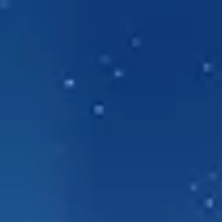
RO
PROMOS
Turnee
XTRA PAYOUT
STARHUB
Înregistrare
Conectare
JOCURI
Promo
Xtra Payout
STARHUB