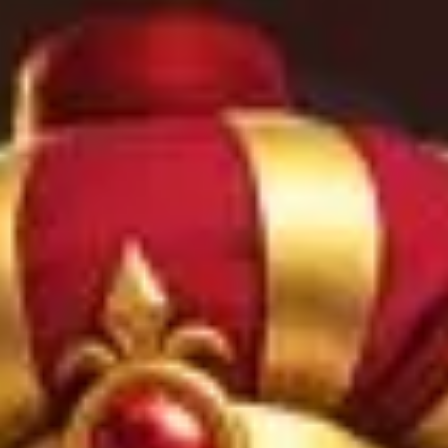
3 Pots of Wishes™
Conectează-te și joacă cu bani reali
Conectare
sau
Joacă gratuit
Nu ai cont?
Intră acum