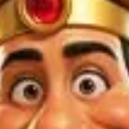
Informații
TOATE JOCURILE
TOURNAMENTE
PROMOS
Săli de jocuri
Ajutor
Categorii