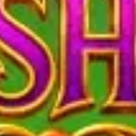
Termeni și condiții
Declarație de confidențialitate
declarație fișier cookie
Alege limba
:
EN
FR
NL
RO
TR
BG
PL
RU
IT
DE
ES
TH
ZH
UK