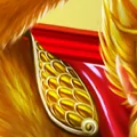
Quest To The West
Conectează-te și joacă cu bani reali
Conectare
sau
Joacă gratuit
Nu ai cont?
Intră acum