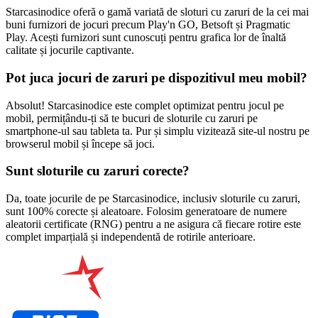
Starcasinodice oferă o gamă variată de sloturi cu zaruri de la cei mai
buni furnizori de jocuri precum Play'n GO, Betsoft și Pragmatic
Play. Acești furnizori sunt cunoscuți pentru grafica lor de înaltă
calitate și jocurile captivante.
Pot juca jocuri de zaruri pe dispozitivul meu mobil?
Absolut! Starcasinodice este complet optimizat pentru jocul pe
mobil, permițându-ți să te bucuri de sloturile cu zaruri pe
smartphone-ul sau tableta ta. Pur și simplu vizitează site-ul nostru pe
browserul mobil și începe să joci.
Sunt sloturile cu zaruri corecte?
Da, toate jocurile de pe Starcasinodice, inclusiv sloturile cu zaruri,
sunt 100% corecte și aleatoare. Folosim generatoare de numere
aleatorii certificate (RNG) pentru a ne asigura că fiecare rotire este
complet imparțială și independentă de rotirile anterioare.