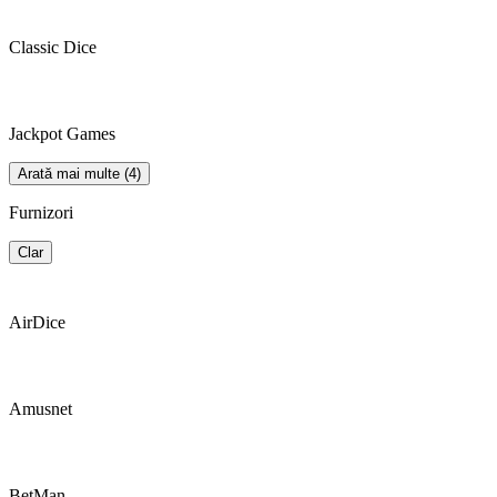
Classic Dice
Jackpot Games
Arată mai multe (4)
Furnizori
Clar
AirDice
Amusnet
BetMan