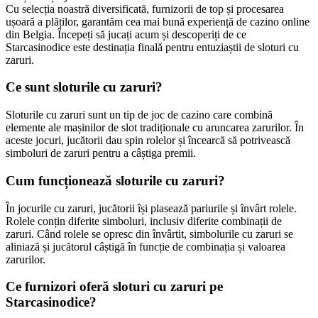
Cu selecția noastră diversificată, furnizorii de top și procesarea
ușoară a plăților, garantăm cea mai bună experiență de cazino online
din Belgia. Începeți să jucați acum și descoperiți de ce
Starcasinodice este destinația finală pentru entuziaștii de sloturi cu
zaruri.
Ce sunt sloturile cu zaruri?
Sloturile cu zaruri sunt un tip de joc de cazino care combină
elemente ale mașinilor de slot tradiționale cu aruncarea zarurilor. În
aceste jocuri, jucătorii dau spin rolelor și încearcă să potrivească
simboluri de zaruri pentru a câștiga premii.
Cum funcționează sloturile cu zaruri?
În jocurile cu zaruri, jucătorii își plasează pariurile și învârt rolele.
Rolele conțin diferite simboluri, inclusiv diferite combinații de
zaruri. Când rolele se opresc din învârtit, simbolurile cu zaruri se
aliniază și jucătorul câștigă în funcție de combinația și valoarea
zarurilor.
Ce furnizori oferă sloturi cu zaruri pe
Starcasinodice?