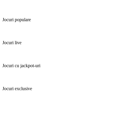
Jocuri populare
Jocuri live
Jocuri cu jackpot-uri
Jocuri exclusive