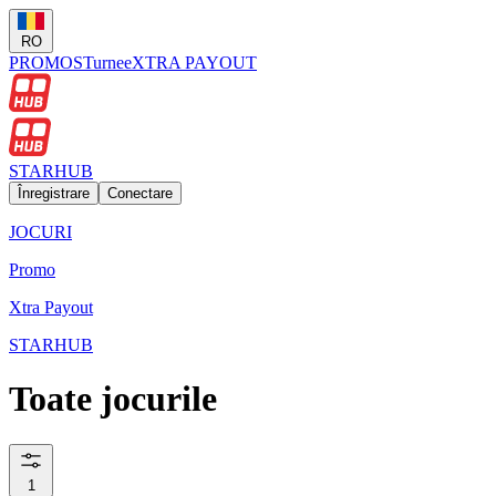
RO
PROMOS
Turnee
XTRA PAYOUT
STARHUB
Înregistrare
Conectare
JOCURI
Promo
Xtra Payout
STARHUB
Toate jocurile
1