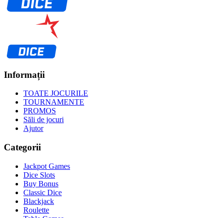
Informații
TOATE JOCURILE
TOURNAMENTE
PROMOS
Săli de jocuri
Ajutor
Categorii
Jackpot Games
Dice Slots
Buy Bonus
Classic Dice
Blackjack
Roulette