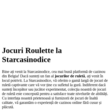
Jocuri Roulette la
Starcasinodice
Bine ați venit la Starcasinodice, cea mai bună platformă de cazinou
din Belgia! Dacă sunteți un fan al
jocurilor de ruletă
, ați venit în
locul potrivit. La Starcasinodice, vă oferim o gamă largă de jocuri de
ruletă captivante care vă vor ține cu sufletul la gură. Indiferent dacă
sunteți începător sau jucător experimentat, colecția noastră de jocuri
de ruletă este concepută pentru a satisface toate nivelurile de abilități.
Cu interfața noastră prietenoasă și furnizorii de jocuri de înaltă
calitate, vă garantăm o experiență de cazinou online fără cusur și
plăcută.