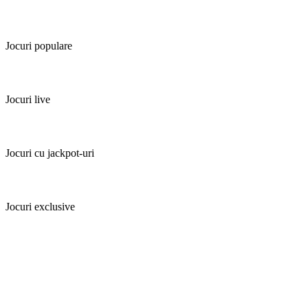
Jocuri populare
Jocuri live
Jocuri cu jackpot-uri
Jocuri exclusive