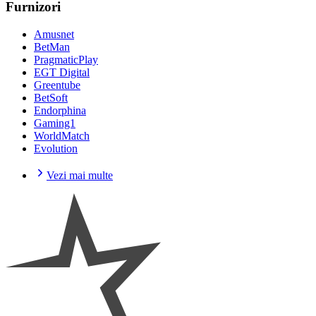
Furnizori
Amusnet
BetMan
PragmaticPlay
EGT Digital
Greentube
BetSoft
Endorphina
Gaming1
WorldMatch
Evolution
Vezi mai multe