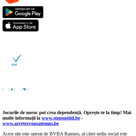
Jocurile de noroc pot crea dependență. Oprește-te la timp! Mai
multe informații la
www.stopoptijd.be
-
www.arretezvousatemps.be
Acest site este operat de BVBA Ramses, al cărei sediu social este