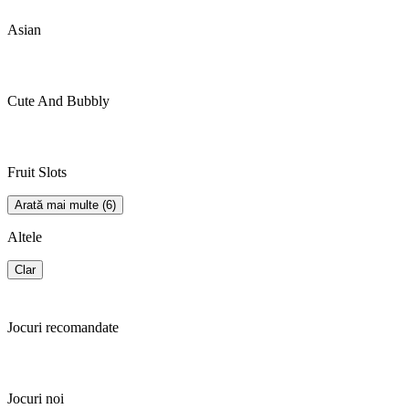
Asian
Cute And Bubbly
Fruit Slots
Arată mai multe (6)
Altele
Clar
Jocuri recomandate
Jocuri noi