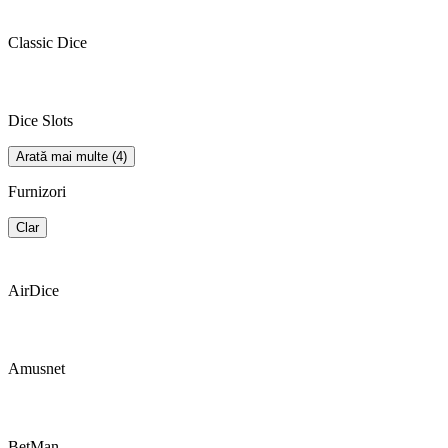
Classic Dice
Dice Slots
Arată mai multe (4)
Furnizori
Clar
AirDice
Amusnet
BetMan