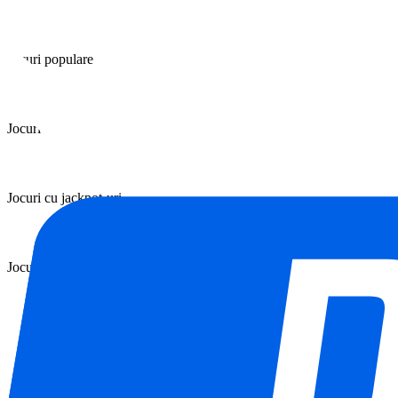
Jocuri populare
Jocuri live
Jocuri cu jackpot-uri
Jocuri exclusive