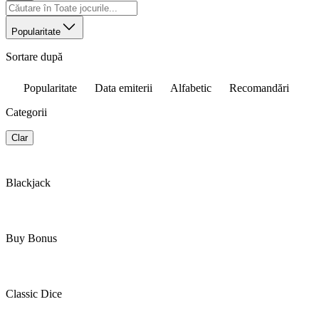
Popularitate
Sortare după
Popularitate
Data emiterii
Alfabetic
Recomandări
Categorii
Clar
Blackjack
Buy Bonus
Classic Dice