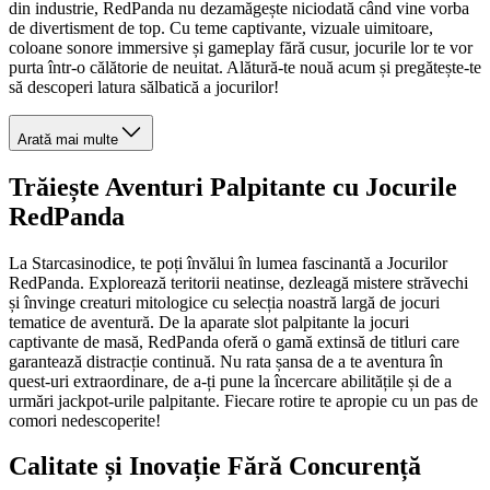
din industrie, RedPanda nu dezamăgește niciodată când vine vorba
de divertisment de top. Cu teme captivante, vizuale uimitoare,
coloane sonore immersive și gameplay fără cusur, jocurile lor te vor
purta într-o călătorie de neuitat. Alătură-te nouă acum și pregătește-te
să descoperi latura sălbatică a jocurilor!
Arată mai multe
Trăiește Aventuri Palpitante cu Jocurile
RedPanda
La Starcasinodice, te poți învălui în lumea fascinantă a Jocurilor
RedPanda. Explorează teritorii neatinse, dezleagă mistere străvechi
și învinge creaturi mitologice cu selecția noastră largă de jocuri
tematice de aventură. De la aparate slot palpitante la jocuri
captivante de masă, RedPanda oferă o gamă extinsă de titluri care
garantează distracție continuă. Nu rata șansa de a te aventura în
quest-uri extraordinare, de a-ți pune la încercare abilitățile și de a
urmări jackpot-urile palpitante. Fiecare rotire te apropie cu un pas de
comori nedescoperite!
Calitate și Inovație Fără Concurență