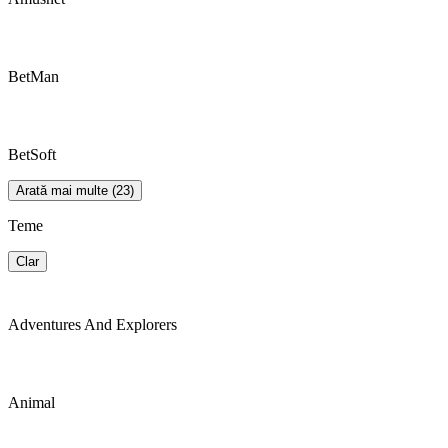
BetMan
BetSoft
Arată mai multe (23)
Teme
Clar
Adventures And Explorers
Animal