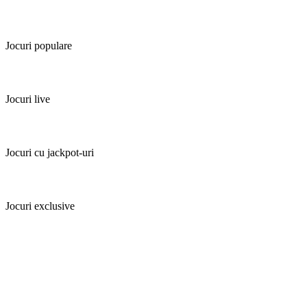
Jocuri populare
Jocuri live
Jocuri cu jackpot-uri
Jocuri exclusive