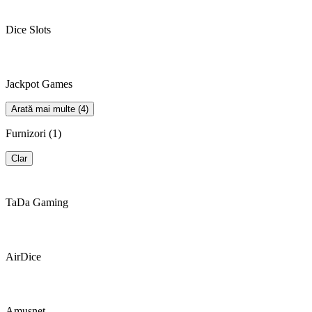
Dice Slots
Jackpot Games
Arată mai multe (4)
Furnizori
(
1
)
Clar
TaDa Gaming
AirDice
Amusnet