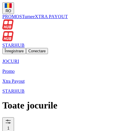
RO
PROMOS
Turnee
XTRA PAYOUT
STARHUB
Înregistrare
Conectare
JOCURI
Promo
Xtra Payout
STARHUB
Toate jocurile
1