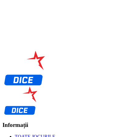
Informații
TOATE JOCURILE