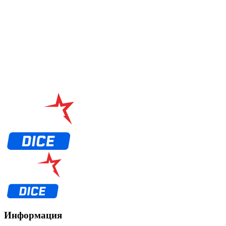
Информация