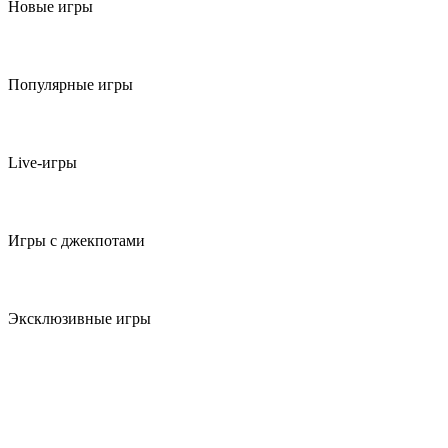
Новые игры
Популярные игры
Live-игры
Игры с джекпотами
Эксклюзивные игры