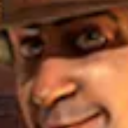
ไม่มีบัญชี?
เข้าร่วมเลย
ข้อมูล
ALL GAMES
TOURNAMENTS
PROMOS
LOCATIONS
HELP