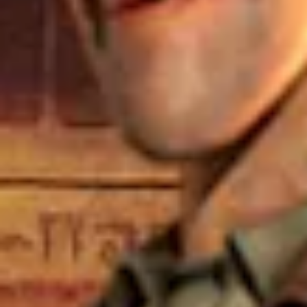
หมวดหมู่
Jackpot Games
Dice Slots
Buy Bonus
Classic Dice
Blackjack
Roulette
Table Games
Video Poker
Sic Bo
ธีม
Animal
Mythology
Sci Fi
Movies And TV
Sport Slots
Fruit Slots
Adventures And Explorers
Heroes And Villains
Cute And Bubbly
Scary Slots