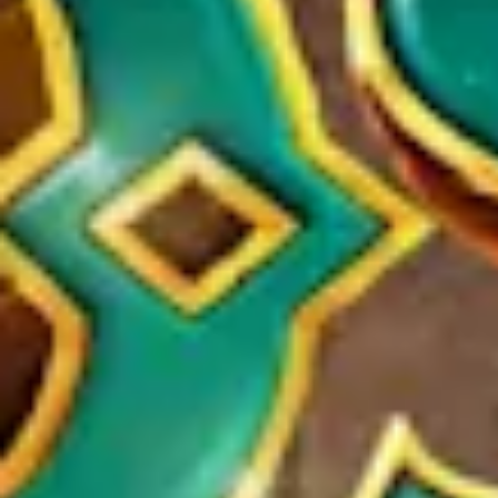
ข้อกำหนดและเงื่อนไข
คำชี้แจงสิทธิส่วนบุคคล
ประกาศคุกกี้
เลือกภาษา
: