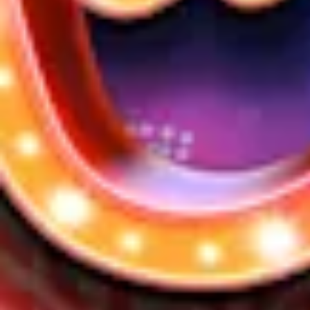
ไม่มีบัญชี?
เข้าร่วมเลย
ข้อมูล
ALL GAMES
TOURNAMENTS
PROMOS
LOCATIONS
HELP