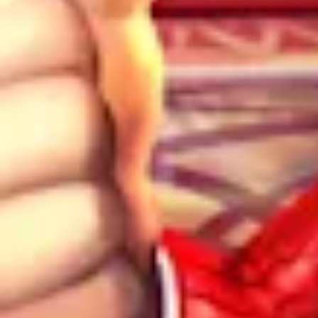
ข้อกำหนดและเงื่อนไข
คำชี้แจงสิทธิส่วนบุคคล
ประกาศคุกกี้
เลือกภาษา
: