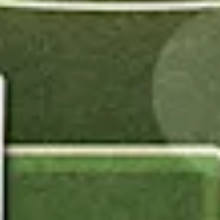
หมวดหมู่
Jackpot Games
Dice Slots
Buy Bonus
Classic Dice
Blackjack
Roulette
Table Games
Video Poker
Sic Bo
ธีม
Animal
Mythology
Sci Fi
Movies And TV
Sport Slots
Fruit Slots
Adventures And Explorers
Heroes And Villains
Cute And Bubbly
Scary Slots