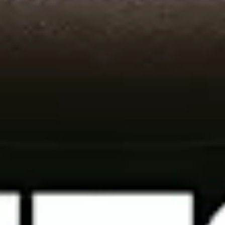
ข้อกำหนดและเงื่อนไข
คำชี้แจงสิทธิส่วนบุคคล
ประกาศคุกกี้
เลือกภาษา
: