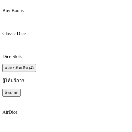
Buy Bonus
Classic Dice
Dice Slots
แสดงเพิ่มเติม (4)
ผู้ให้บริการ
ล้างออก
AirDice