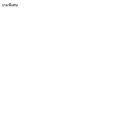
เกมพิเศษ