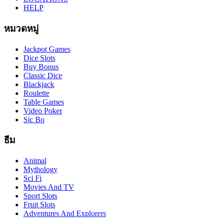
HELP
หมวดหมู่
Jackpot Games
Dice Slots
Buy Bonus
Classic Dice
Blackjack
Roulette
Table Games
Video Poker
Sic Bo
ธีม
Animal
Mythology
Sci Fi
Movies And TV
Sport Slots
Fruit Slots
Adventures And Explorers