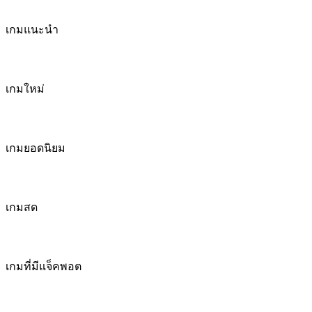
เกมแนะนำ
เกมใหม่
เกมยอดนิยม
เกมสด
เกมที่มีแจ็คพอต