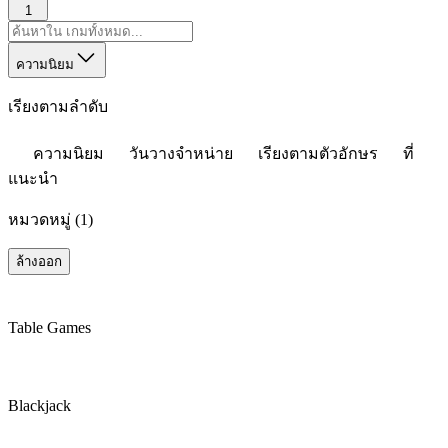
1
ความนิยม
เรียงตามลำดับ
ความนิยม
วันวางจำหน่าย
เรียงตามตัวอักษร
ที่
แนะนำ
หมวดหมู่
(
1
)
ล้างออก
Table Games
Blackjack