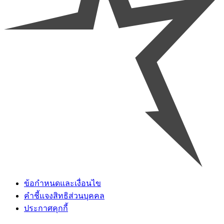
ข้อกำหนดและเงื่อนไข
คำชี้แจงสิทธิส่วนบุคคล
ประกาศคุกกี้