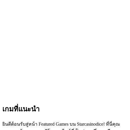
เกมที่แนะนำ
ยินดีต้อนรับสู่หน้า Featured Games บน Starcasinodice! ที่นี่คุณ