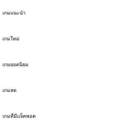
เกมแนะนำ
เกมใหม่
เกมยอดนิยม
เกมสด
เกมที่มีแจ็คพอต