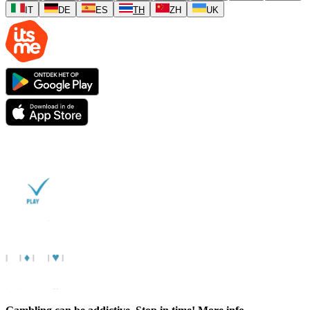
IT
DE
ES
TH
ZH
UK