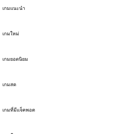
เกมแนะนำ
เกมใหม่
เกมยอดนิยม
เกมสด
เกมที่มีแจ็คพอต