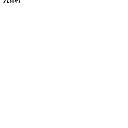
เกมพิเศษ