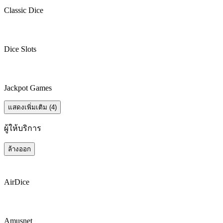
Classic Dice
Dice Slots
Jackpot Games
แสดงเพิ่มเติม (4)
ผู้ให้บริการ
ล้างออก
AirDice
Amusnet