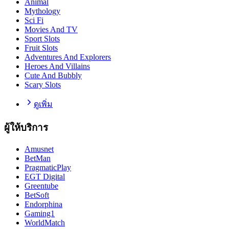
Animal
Mythology
Sci Fi
Movies And TV
Sport Slots
Fruit Slots
Adventures And Explorers
Heroes And Villains
Cute And Bubbly
Scary Slots
ดูเพิ่ม
ผู้ให้บริการ
Amusnet
BetMan
PragmaticPlay
EGT Digital
Greentube
BetSoft
Endorphina
Gaming1
WorldMatch