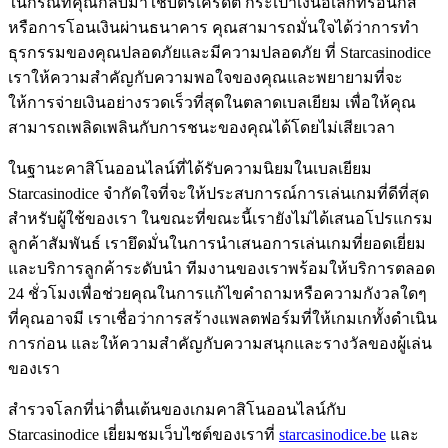
ในกรณีที่คุณกลับมาใช้บัตรเครดิต กระเป๋าเงินอิเล็กทรอนิกส์
หรือการโอนเงินผ่านธนาคาร คุณสามารถมั่นใจได้ว่าการทำ
ธุรกรรมของคุณปลอดภัยและมีความปลอดภัย ที่ Starcasinodice
เราให้ความสำคัญกับความพอใจของคุณและพยายามที่จะ
ให้การจ่ายเงินอย่างรวดเร็วที่สุดในตลาดเบลเยียม เพื่อให้คุณ
สามารถเพลิดเพลินกับการชนะของคุณได้โดยไม่เสียเวลา
ในฐานะคาสิโนออนไลน์ที่ได้รับความนิยมในเบลเยียม
Starcasinodice จำกัดใจที่จะให้ประสบการณ์การเล่นเกมที่ดีที่สุด
สำหรับผู้ใช้ของเรา ในขณะที่ขณะนี้เรายังไม่ได้เสนอโปรแกรม
ลูกค้าสัมพันธ์ เรายึดมั่นในการนำเสนอการเล่นเกมที่ยอดเยี่ยม
และบริการลูกค้าระดับนำ ทีมงานของเราพร้อมให้บริการตลอด
24 ชั่วโมงเพื่อช่วยคุณในการแก้ไขคำถามหรือความกังวลใดๆ
ที่คุณอาจมี เราเชื่อว่าการสร้างแพลตฟอร์มที่ให้เกมเกทั้งดำเนิน
การก่อน และให้ความสำคัญกับความสนุกและรางวัลของผู้เล่น
ของเรา
สำรวจโลกที่น่าตื่นเต้นของเกมคาสิโนออนไลน์กับ
Starcasinodice เยี่ยมชมเว็บไซต์ของเราที่
starcasinodice.be
และ