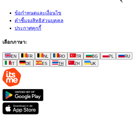
ข้อกำหนดและเงื่อนไข
คำชี้แจงสิทธิส่วนบุคคล
ประกาศคุกกี้
เลือกภาษา
:
EN
FR
NL
RO
TR
BG
PL
RU
IT
DE
ES
TH
ZH
UK