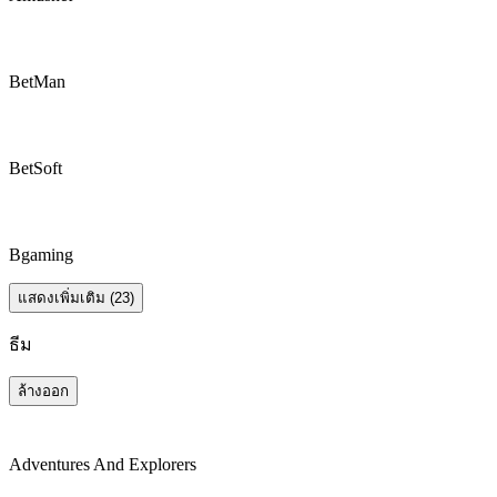
BetMan
BetSoft
Bgaming
แสดงเพิ่มเติม (23)
ธีม
ล้างออก
Adventures And Explorers