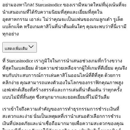
อย่ามองหาไกล! Starcasinodice ของเรามีหมวดใหม่ที่มุ่งเน้นที่จะ
นำเสนอเกมที่ได้รับความนิยมที่สุดและเยี่ยมที่สุดใน
อุตสาหกรรม เอาล่ะ ไม่ว่าคุณจะเป็นแฟนของเกมลูกเต๋า รูเล็ต
แบล็กแจ็ค หรือเกมคาสิโนที่น่าตื่นเต้นใดๆ คุณจะพบว่าที่นี่เรามี
ทุกอย่าง
แสดงเพิ่มเติม
ที่ Starcasinodice เราภูมิใจในการนำเสนอช่วงเกมที่กว้างขวาง
ที่สุดในเบลเยียม ด้วยความช่วยเหลือจากผู้ให้เกมที่ดีเยี่ยม คุณจึง
พบกับประสบการณ์การเล่นคาสิโนออนไลน์ที่ดีที่สุด ด้วยการ
คลิกง่าย คุณสามารถแทงตัวเองในโลกของกราฟิกคุณภาพสูง
เอฟเฟกต์เสียงที่สร้างสรรค์และการเล่นที่น่าตื่นเต้น ว่าทุกครั้ง
แบบไม่มีที่สิ้นสุด ซึ่งสนุกมากและยอดเยี่ยมที่ไม่มีวันลืม
เราเข้าใจถึงความสำคัญของการทำธุรกรรมการชำระเงินที่
สะดวกและง่าย นั่นเป็นเหตุผลที่เรานำเสนอตัวเลือกการชำระ
เงินที่ปลอดภัยและน่าเชื่อถือมากมายเพื่อความสะดวกของคุณ