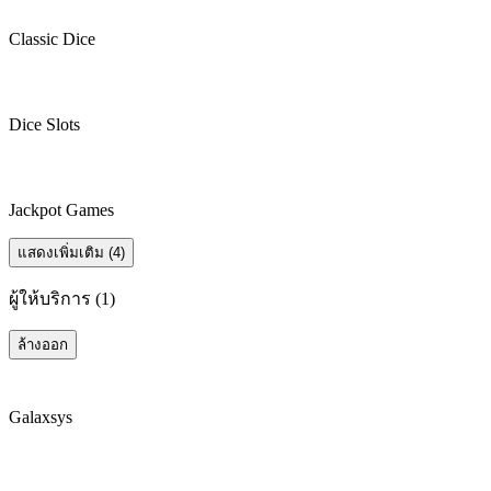
Classic Dice
Dice Slots
Jackpot Games
แสดงเพิ่มเติม (4)
ผู้ให้บริการ
(
1
)
ล้างออก
Galaxsys