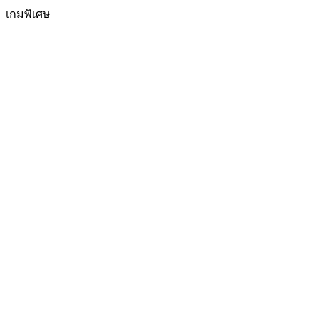
เกมพิเศษ