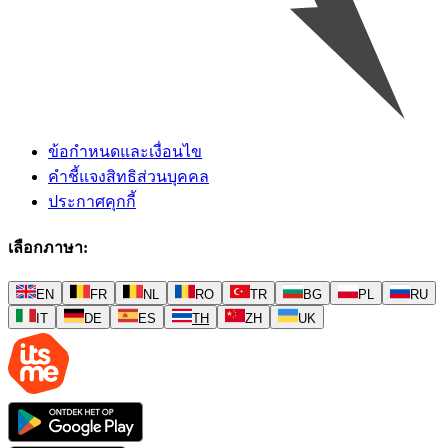
ข้อกำหนดและเงื่อนไข
คำชี้แจงสิทธิส่วนบุคคล
ประกาศคุกกี้
เลือกภาษา
:
EN
FR
NL
RO
TR
BG
PL
RU
IT
DE
ES
TH
ZH
UK