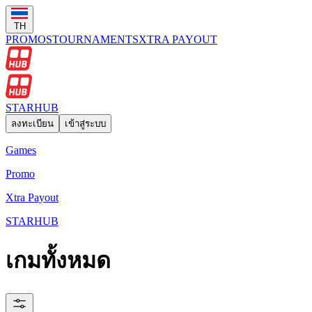
TH
PROMOS
TOURNAMENTS
XTRA PAYOUT
STARHUB
ลงทะเบียน
เข้าสู่ระบบ
Games
Promo
Xtra Payout
STARHUB
เกมทั้งหมด