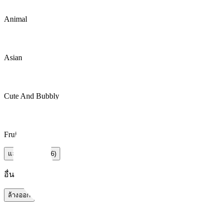
Animal
Asian
Cute And Bubbly
Fruit Slots
แสดงเพิ่มเติม (6)
อื่น ๆ
ล้างออก