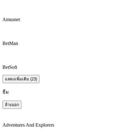
Amusnet
BetMan
BetSoft
แสดงเพิ่มเติม (23)
ธีม
ล้างออก
Adventures And Explorers