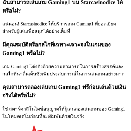
ฉันสามารถเล่นเกม Gaming1 บน Starcasinodice ได้
หรือไม่?
แน่นอน! Starcasinodice ให้บริการเกม Gaming1 ที่ยอดเยี่ยม
สำหรับผู้เล่นเพื่อสนุกได้อย่างเต็มที่
มีคุณสมบัติหรือกลไกที่เฉพาะเจาะจงในเกมของ
Gaming1 หรือไม่?
เกม Gaming1 โด่งดังด้วยความสามารถในการสร้างสรรค์และ
กลไกที่น่าตื่นเต้นซึ่งเพิ่มประสบการณ์ในการเล่นเกมอย่างมาก
คุณสามารถลองเล่นเกม Gaming1 ฟรีก่อนเล่นด้วยเงิน
จริงได้หรือไม่?
ใช่ สตาร์คาสิโนไดซ์อนุญาตให้ผู้เล่นลองเล่นเกมของ Gaming1
ในโหมดเดโมก่อนที่จะเดิมพันด้วยเงินจริง