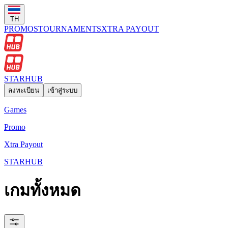
TH
PROMOS
TOURNAMENTS
XTRA PAYOUT
STARHUB
ลงทะเบียน
เข้าสู่ระบบ
Games
Promo
Xtra Payout
STARHUB
เกมทั้งหมด