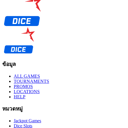
ข้อมูล
ALL GAMES
TOURNAMENTS
PROMOS
LOCATIONS
HELP
หมวดหมู่
Jackpot Games
Dice Slots