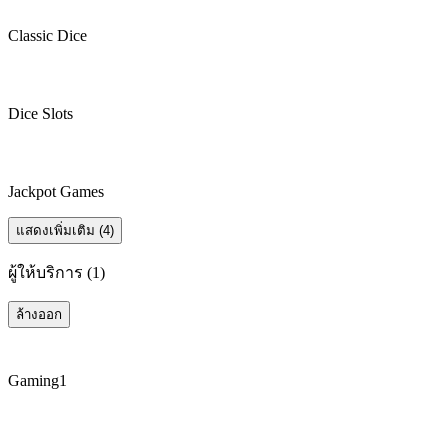
Classic Dice
Dice Slots
Jackpot Games
แสดงเพิ่มเติม (4)
ผู้ให้บริการ
(
1
)
ล้างออก
Gaming1