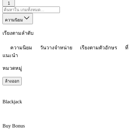
1
ความนิยม
เรียงตามลำดับ
ความนิยม
วันวางจำหน่าย
เรียงตามตัวอักษร
ที่
แนะนำ
หมวดหมู่
ล้างออก
Blackjack
Buy Bonus