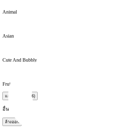
Animal
Asian
Cute And Bubbly
Fruit Slots
แสดงเพิ่มเติม (6)
อื่น ๆ
ล้างออก