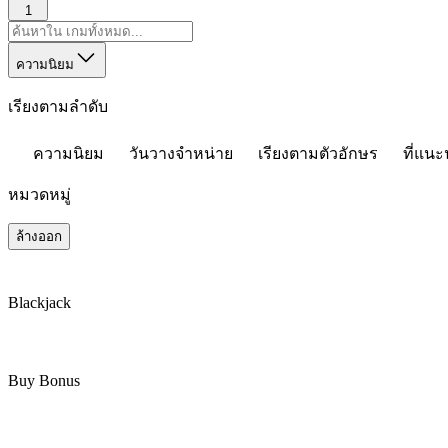
1
ความนิยม
เรียงตามลำดับ
ความนิยม
วันวางจำหน่าย
เรียงตามตัวอักษร
ที่แน
หมวดหมู่
ล้างออก
Blackjack
Buy Bonus