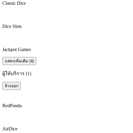
Classic Dice
Dice Slots
Jackpot Games
แสดงเพิ่มเติม (4)
ผู้ให้บริการ
(
1
)
ล้างออก
RedPanda
AirDice