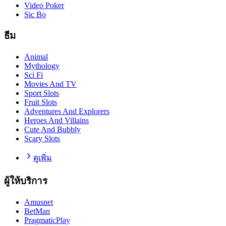
Video Poker
Sic Bo
ธีม
Animal
Mythology
Sci Fi
Movies And TV
Sport Slots
Fruit Slots
Adventures And Explorers
Heroes And Villains
Cute And Bubbly
Scary Slots
ดูเพิ่ม
ผู้ให้บริการ
Amusnet
BetMan
PragmaticPlay