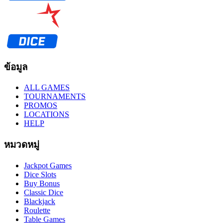
ข้อมูล
ALL GAMES
TOURNAMENTS
PROMOS
LOCATIONS
HELP
หมวดหมู่
Jackpot Games
Dice Slots
Buy Bonus
Classic Dice
Blackjack
Roulette
Table Games