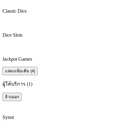
Classic Dice
Dice Slots
Jackpot Games
แสดงเพิ่มเติม (4)
ผู้ให้บริการ
(
1
)
ล้างออก
Synot