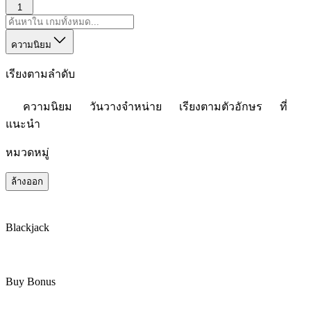
1
ความนิยม
เรียงตามลำดับ
ความนิยม
วันวางจำหน่าย
เรียงตามตัวอักษร
ที่
แนะนำ
หมวดหมู่
ล้างออก
Blackjack
Buy Bonus