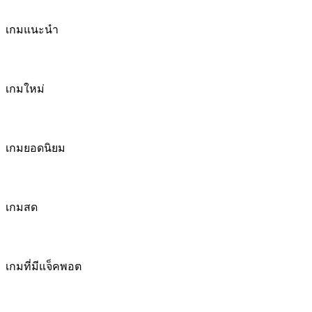
เกมแนะนำ
เกมใหม่
เกมยอดนิยม
เกมสด
เกมที่มีแจ็คพอต