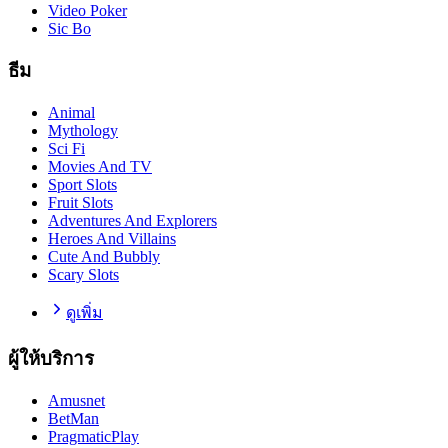
Video Poker
Sic Bo
ธีม
Animal
Mythology
Sci Fi
Movies And TV
Sport Slots
Fruit Slots
Adventures And Explorers
Heroes And Villains
Cute And Bubbly
Scary Slots
ดูเพิ่ม
ผู้ให้บริการ
Amusnet
BetMan
PragmaticPlay