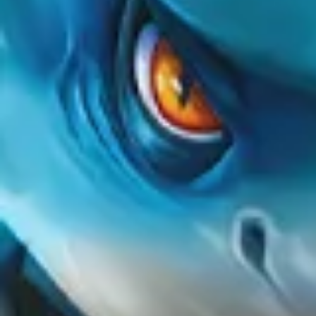
Jackpot Games
Dice Slots
Buy Bonus
Classic Dice
Blackjack
Roulette
Table Games
Video Poker
Sic Bo
Temalar
Animal
Mythology
Sci Fi
Movies And TV
Sport Slots
Fruit Slots
Adventures And Explorers
Heroes And Villains
Cute And Bubbly
Scary Slots
Daha fazla gör