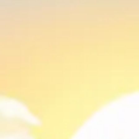
A Big Catch – Hold & Win™
Giriş yapın ve gerçek parayla oynayın
Giriş yap
veya
Bedava Oyna
Hesap yok mu?
Şimdi katıl