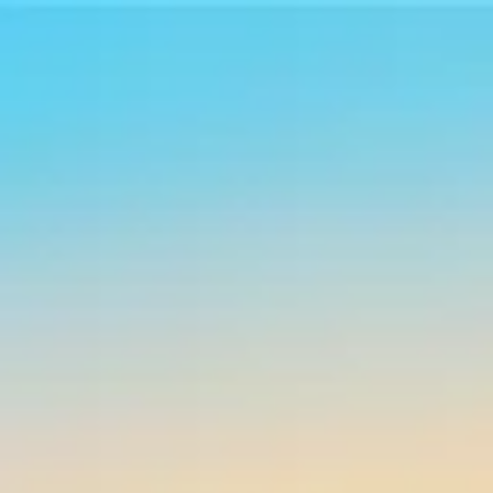
TR
PROMOS
TOURNAMENTS
XTRA PAYOUT
STARHUB
Kaydol
Giriş yap
OYUNLAR
Promo
Xtra Payout
STARHUB