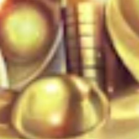
Gambling can be addictive. Stop in time! More info
at
www.stopoptijd.be
-
www.arretezvousatemps.be
This website is operated by BVBA Ramses whose registered office