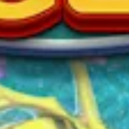
Bilgi
TÜM OYUNLAR
TURNUVALAR
PROMOS
LOCATIONS
HELP
Kategoriler