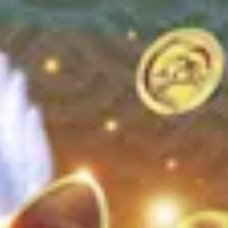
Hüküm ve koşullar
Gizlilik beyanı
çerez bildirimi
Dil seçin
:
EN
FR
NL
RO
TR
BG
PL
RU
IT
DE
ES
TH
ZH
UK