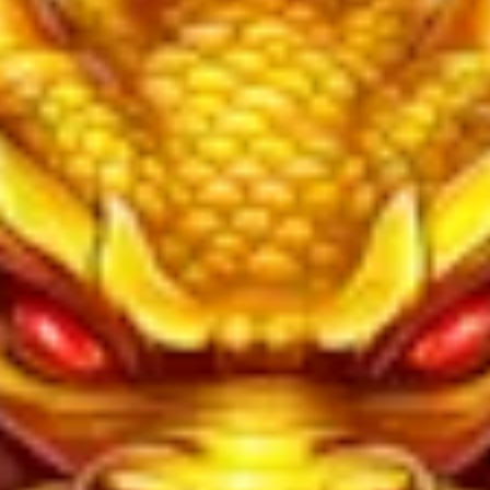
Jackpot Games
Dice Slots
Buy Bonus
Classic Dice
Blackjack
Roulette
Table Games
Video Poker
Sic Bo
Temalar
Animal
Mythology
Sci Fi
Movies And TV
Sport Slots
Fruit Slots
Adventures And Explorers
Heroes And Villains
Cute And Bubbly
Scary Slots
Daha fazla gör