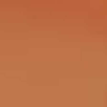
TR
PROMOS
TOURNAMENTS
XTRA PAYOUT
STARHUB
Kaydol
Giriş yap
OYUNLAR
Promo
Xtra Payout
STARHUB