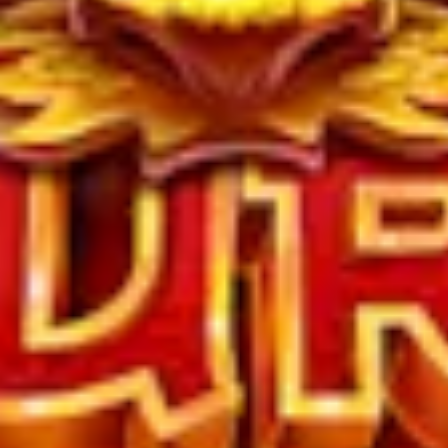
Sağlayıcılar
Amusnet
BetMan
PragmaticPlay
EGT Digital
Greentube
BetSoft
Endorphina
Gaming1
WorldMatch
Evolution
Daha fazla gör