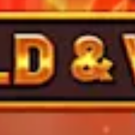
Hüküm ve koşullar
Gizlilik beyanı
çerez bildirimi
Dil seçin
:
EN
FR
NL
RO
TR
BG
PL
RU
IT
DE
ES
TH
ZH
UK